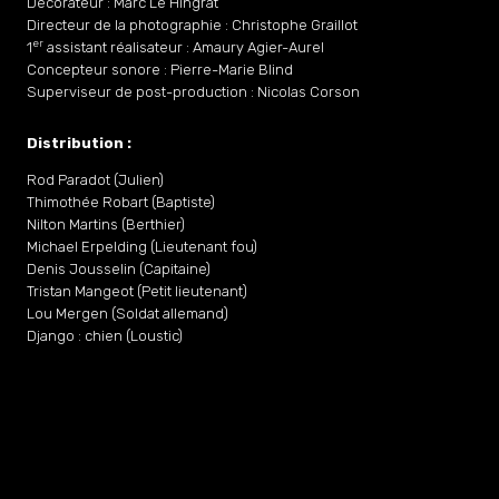
Décorateur : Marc Le Hingrat
Directeur de la photographie : Christophe Graillot
er
1
assistant réalisateur : Amaury Agier-Aurel
Concepteur sonore : Pierre-Marie Blind
Superviseur de post-production : Nicolas Corson
Distribution :
Rod Paradot (Julien)
Thimothée Robart (Baptiste)
Nilton Martins (Berthier)
Michael Erpelding (Lieutenant fou)
Denis Jousselin (Capitaine)
Tristan Mangeot (Petit lieutenant)
Lou Mergen (Soldat allemand)
Django : chien (Loustic)