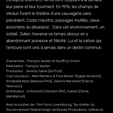
leur peine et leur tourment. En 1916, les champs de
Verdun furent le théâtre d’une sauvagerie sans
précédent. Corps meurtris, paysages mutilés, cieux
assombris du désespoir… Dans cet environnement, un
soldat, Julien, traverse ce temps obscur en y
abandonnant jeunesse et félicité. Lui et la nature qui
l’entoure sont unis à jamais dans un destin commun.
Scénaristes : François Vautier et Geoffroy Grison
Réalisateur : François Vautier
Producteur : Jeremy Sahel (Da Prod)
Coproducteurs : Mark Mertens & Fred Neuen (Digital Voodooh),
Annabella Nezri (Kwassa Films), Jeanne Marchalot (France
Télévision)
Distributeur : Unframed Collection (RV), Hubblo (Dôme,
planétarium)
Avec le soutien de : Film Fund Luxembourg, Tax shelter du
Gouvernement fédéral belge via Beside Productions, cofinancé