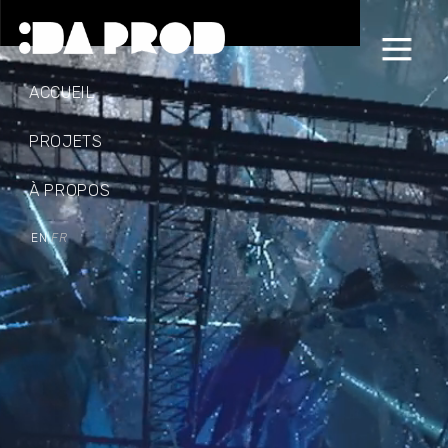
ACCUEIL
PROJETS
À PROPOS
EN
FR
|