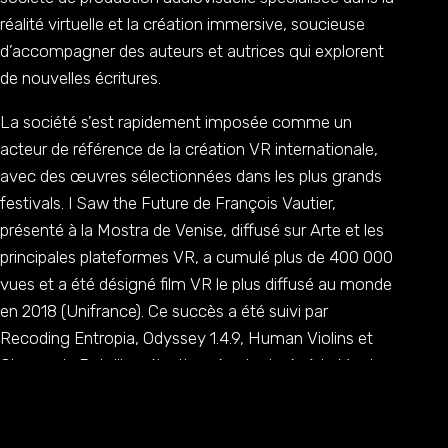
réalité virtuelle et la création immersive, soucieuse
d’accompagner des auteurs et autrices qui explorent
de nouvelles écritures.
La société s’est rapidement imposée comme un
acteur de référence de la création VR internationale,
avec des œuvres sélectionnées dans les plus grands
festivals. I Saw the Future de François Vautier,
présenté à la Mostra de Venise, diffusé sur Arte et les
principales plateformes VR, a cumulé plus de 400 000
vues et a été désigné film VR le plus diffusé au monde
en 2018 (Unifrance). Ce succès a été suivi par
Recoding Entropia, Odyssey 1.4.9, Human Violins et
Champ de Bataille, sélectionnés et primés à la Mostra
de Venise, à SXSW et au Festival de Cannes, et
diffusés auprès de plusieurs millions de spectateurs à
travers leurs déclinaisons immersives et physiques.