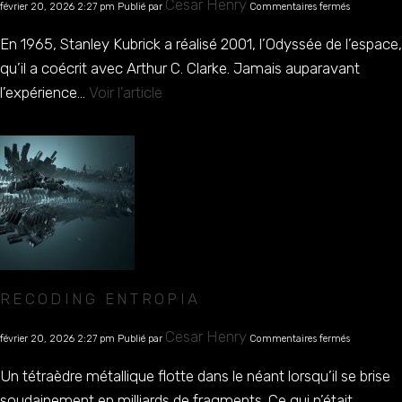
Cesar Henry
février 20, 2026 2:27 pm
Publié par
Commentaires fermés
Odyssée
1.4.9
En 1965, Stanley Kubrick a réalisé 2001, l’Odyssée de l’espace,
qu’il a coécrit avec Arthur C. Clarke. Jamais auparavant
l’expérience...
Voir l'article
RECODING ENTROPIA
sur
Cesar Henry
février 20, 2026 2:27 pm
Publié par
Commentaires fermés
Recoding
Entropia
Un tétraèdre métallique flotte dans le néant lorsqu’il se brise
soudainement en milliards de fragments. Ce qui n’était