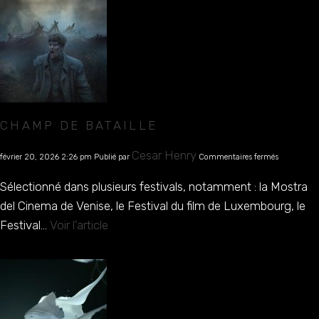
CHAMP DE BATAILLE
sur
Cesar Henry
février 20, 2026 2:26 pm
Publié par
Commentaires fermés
Champ
de
Sélectionné dans plusieurs festivals, notamment : la Mostra
Bataille
del Cinema de Venise, le Festival du film de Luxembourg, le
Festival...
Voir l'article