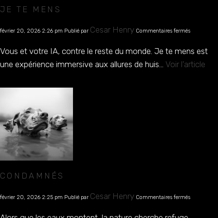
JE TE MENS
sur
Cesar Henry
février 20, 2026 2:26 pm
Publié par
Commentaires fermés
Je
te
Vous et votre IA, contre le reste du monde. Je te mens est
mens
une expérience immersive aux allures de huis...
Voir l'article
CONDAMNÉS
sur
Cesar Henry
février 20, 2026 2:25 pm
Publié par
Commentaires fermés
Condamné
Alors que les eaux montent, la nature cherche refuge…