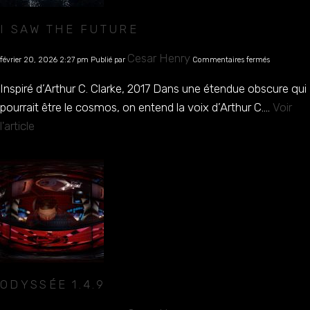
I SAW THE FUTURE
sur
Cesar Henry
février 20, 2026 2:27 pm
Publié par
Commentaires fermés
I
saw
Inspiré d’Arthur C. Clarke, 2017 Dans une étendue obscure qui
the
future
pourrait être le cosmos, on entend la voix d’Arthur C....
Voir
l'article
ODYSSÉE 1.4.9
sur